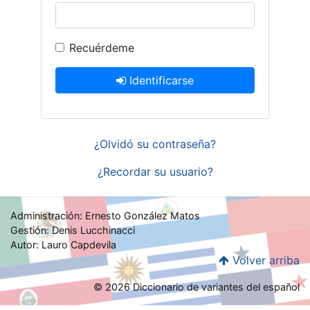
Recuérdeme
Identificarse
¿Olvidó su contraseña?
¿Recordar su usuario?
Administración: Ernesto González Matos
Gestión: Denis Lucchinacci
Autor: Lauro Capdevila
Volver arriba
© 2026 Diccionario de variantes del español