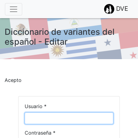
DVE
Diccionario de variantes del
español - Editar
Acepto
¡Atención! Este sitio usa cookies.
Esto nos ayuda a recolectar estadísticas de las visitas.
Usuario
*
Contraseña
*