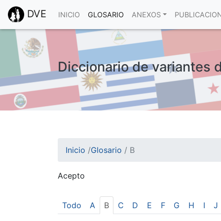
DVE
INICIO
GLOSARIO
ANEXOS
PUBLICACIO
Diccionario de variantes 
Inicio
/
Glosario
/
B
Acepto
¡Atención! Este sitio usa cookies.
Esto nos ayuda a recolectar estadísticas de 
Todo
A
B
C
D
E
F
G
H
I
J