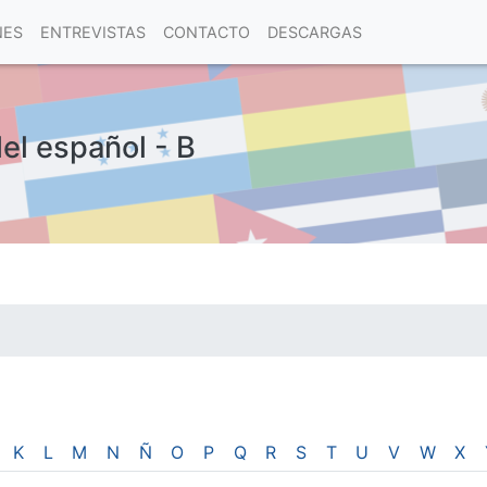
NES
ENTREVISTAS
CONTACTO
DESCARGAS
del español - B
las visitas.
K
L
M
N
Ñ
O
P
Q
R
S
T
U
V
W
X