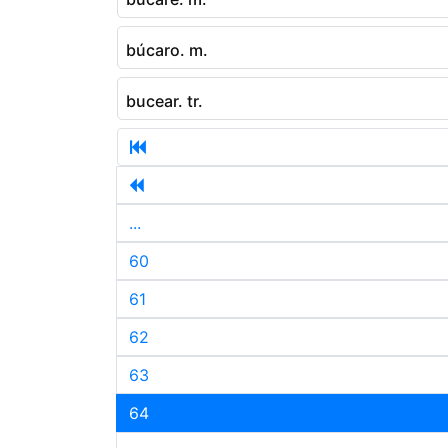
búcaro. m.
bucear. tr.
...
60
61
62
63
64