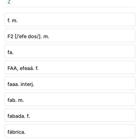
Z
f. m.
F2 [/’efe dos/]. m.
fa.
FAA, efeaá. f.
faaa. interj.
fab. m.
fabada. f.
fábrica.