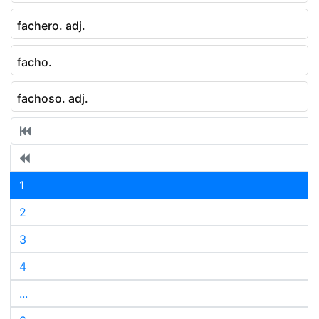
fachero. adj.
facho.
fachoso. adj.
1
2
3
4
...