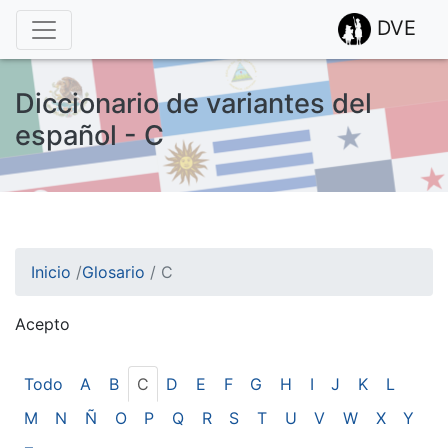
DVE
Diccionario de variantes del
español - C
Inicio
/
Glosario
/
C
Acepto
¡Atención! Este sitio usa cookies.
Esto nos ayuda a recolectar estadísticas de las visitas.
Todo
A
B
C
D
E
F
G
H
I
J
K
L
M
N
Ñ
O
P
Q
R
S
T
U
V
W
X
Y