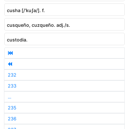
cusha [/‘kuʃa/]. f.
cusqueño, cuzqueño. adj./s.
custodia.
232
233
...
235
236