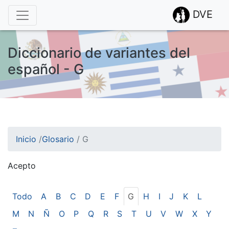
DVE
Diccionario de variantes del
español - G
Inicio
/
Glosario
/
G
Acepto
¡Atención! Este sitio usa cookies.
Esto nos ayuda a recolectar estadísticas de las visitas.
Todo
A
B
C
D
E
F
G
H
I
J
K
L
M
N
Ñ
O
P
Q
R
S
T
U
V
W
X
Y