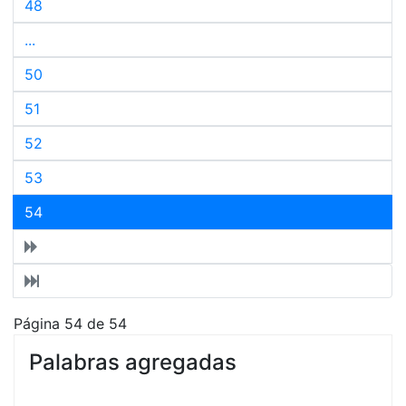
48
...
50
51
52
53
54
Página 54 de 54
Palabras agregadas