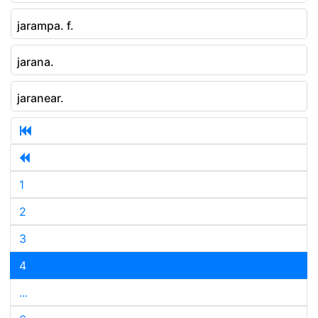
jarampa. f.
jarana.
jaranear.
1
2
3
4
...