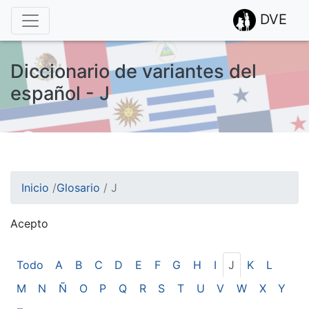
DVE
Diccionario de variantes del
español - J
Inicio
/
Glosario
/
J
Acepto
¡Atención! Este sitio usa cookies.
Esto nos ayuda a recolectar estadísticas de las visitas.
Todo
A
B
C
D
E
F
G
H
I
J
K
L
M
N
Ñ
O
P
Q
R
S
T
U
V
W
X
Y