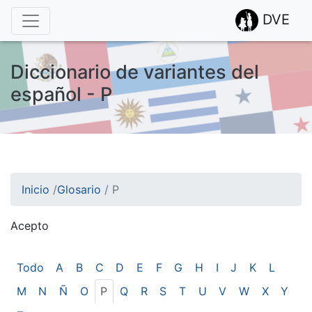
DVE
Diccionario de variantes del
español - P
Inicio
/
Glosario
/
P
Acepto
¡Atención! Este sitio usa cookies.
Esto nos ayuda a recolectar estadísticas de las visitas.
Todo
A
B
C
D
E
F
G
H
I
J
K
L
M
N
Ñ
O
P
Q
R
S
T
U
V
W
X
Y