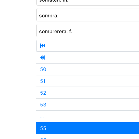
sombra.
sombrerera. f.
50
51
52
53
...
55