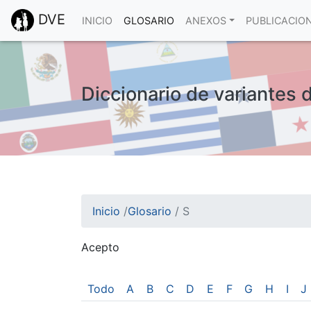
DVE
INICIO
GLOSARIO
ANEXOS
PUBLICACIO
Diccionario de variantes 
Inicio
/
Glosario
/
S
Acepto
¡Atención! Este sitio usa cookies.
Esto nos ayuda a recolectar estadísticas de 
Todo
A
B
C
D
E
F
G
H
I
J