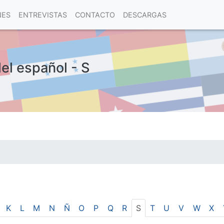
NES
ENTREVISTAS
CONTACTO
DESCARGAS
del español - S
las visitas.
K
L
M
N
Ñ
O
P
Q
R
S
T
U
V
W
X