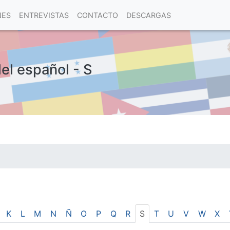
NES
ENTREVISTAS
CONTACTO
DESCARGAS
del español - S
las visitas.
K
L
M
N
Ñ
O
P
Q
R
S
T
U
V
W
X