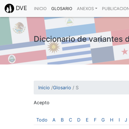
DVE
INICIO
GLOSARIO
ANEXOS
PUBLICACIO
Diccionario de variantes 
Inicio
/
Glosario
/
S
Acepto
¡Atención! Este sitio usa cookies.
Esto nos ayuda a recolectar estadísticas de 
Todo
A
B
C
D
E
F
G
H
I
J