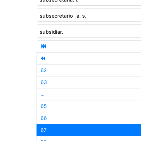
subsecretario -a. s.
subsidiar.
62
63
...
65
66
67