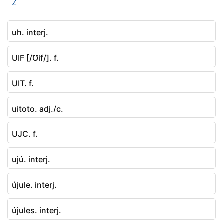
Z
uh. interj.
UIF [/Ʊif/]. f.
UIT. f.
uitoto. adj./c.
UJC. f.
ujú. interj.
újule. interj.
újules. interj.