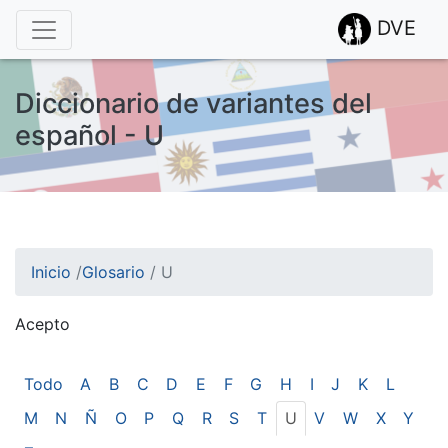
DVE
Diccionario de variantes del
español - U
Inicio
/
Glosario
/
U
Acepto
¡Atención! Este sitio usa cookies.
Esto nos ayuda a recolectar estadísticas de las visitas.
Todo
A
B
C
D
E
F
G
H
I
J
K
L
M
N
Ñ
O
P
Q
R
S
T
U
V
W
X
Y