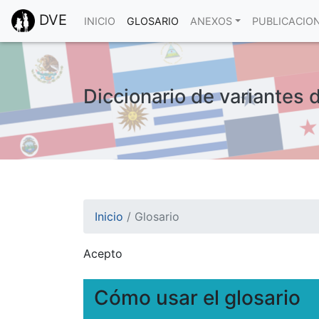
DVE
INICIO
GLOSARIO
ANEXOS
PUBLICACIO
Diccionario de variantes 
Inicio
/
Glosario
Acepto
¡Atención! Este sitio usa cookies.
Esto nos ayuda a recolectar estadísticas de 
Cómo usar el glosario