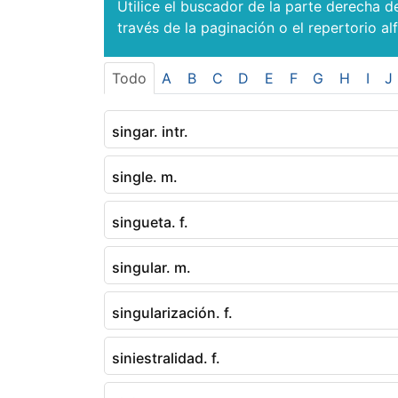
Utilice el buscador de la parte derecha d
través de la paginación o el repertorio al
Todo
A
B
C
D
E
F
G
H
I
J
singar. intr.
single. m.
singueta. f.
singular. m.
singularización. f.
siniestralidad. f.