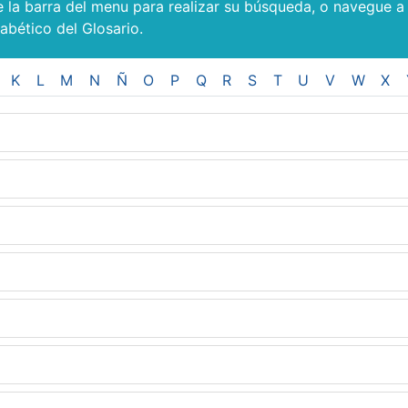
e la barra del menu para realizar su búsqueda, o navegue a
fabético del Glosario.
K
L
M
N
Ñ
O
P
Q
R
S
T
U
V
W
X