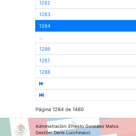
1282
1283
1284
...
1286
1287
1288
Página 1284 de 1480
Administración: Ernesto González Matos
Gestión: Denis Lucchinacci