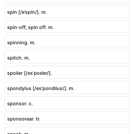
spin [/e’spin/]. m.
spin-off, spin off. m.
spinning. m.
spitch. m.
spoiler [/es’poɪler/].
spondylus [/es’pondilus/]. m.
sponsor. c.
sponsorear. tr.
spook. m.