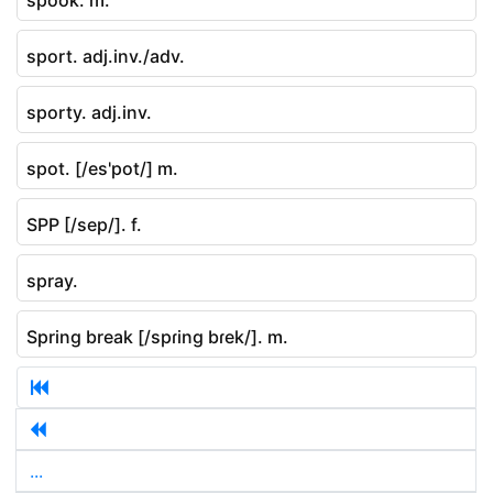
sport. adj.inv./adv.
sporty. adj.inv.
spot. [/es'pot/] m.
SPP [/sep/]. f.
spray.
Spring break [/spɾing bɾek/]. m.
...