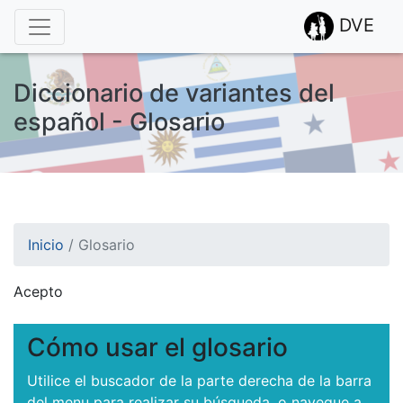
DVE
Diccionario de variantes del
español - Glosario
Inicio
/
Glosario
Acepto
¡Atención! Este sitio usa cookies.
Esto nos ayuda a recolectar estadísticas de las visitas.
Cómo usar el glosario
Utilice el buscador de la parte derecha de la barra
del menu para realizar su búsqueda, o navegue a