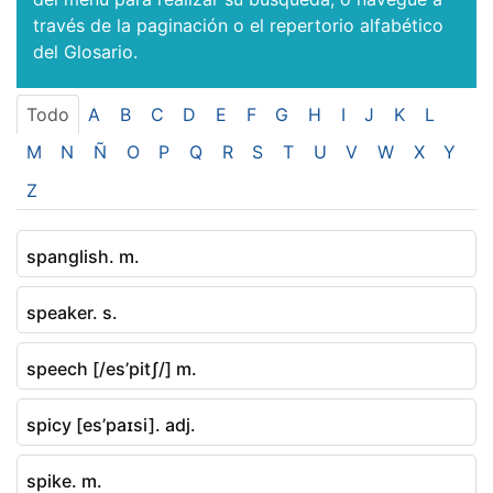
través de la paginación o el repertorio alfabético
del Glosario.
Todo
A
B
C
D
E
F
G
H
I
J
K
L
M
N
Ñ
O
P
Q
R
S
T
U
V
W
X
Y
Z
spanglish. m.
speaker. s.
speech [/es’pitʃ/] m.
spicy [es’paɪsi]. adj.
spike. m.