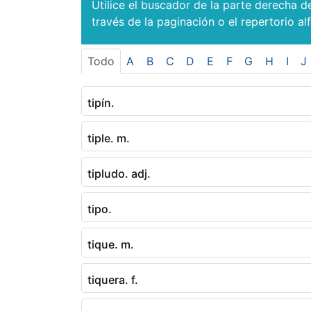
Utilice el buscador de la parte derecha d
través de la paginación o el repertorio al
Todo
A
B
C
D
E
F
G
H
I
J
tipín.
tiple. m.
tipludo. adj.
tipo.
tique. m.
tiquera. f.