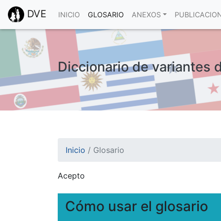
DVE
INICIO
GLOSARIO
ANEXOS
PUBLICACIO
Diccionario de variantes 
Inicio
/
Glosario
Acepto
¡Atención! Este sitio usa cookies.
Esto nos ayuda a recolectar estadísticas de 
Cómo usar el glosario