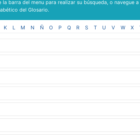
e la barra del menu para realizar su búsqueda, o navegue a
fabético del Glosario.
K
L
M
N
Ñ
O
P
Q
R
S
T
U
V
W
X