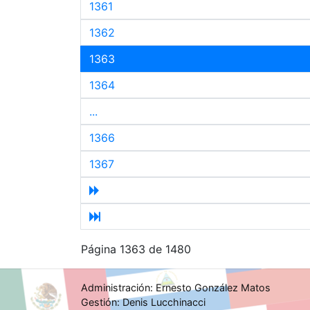
1361
1362
1363
1364
...
1366
1367
Página 1363 de 1480
Administración: Ernesto González Matos
Gestión: Denis Lucchinacci