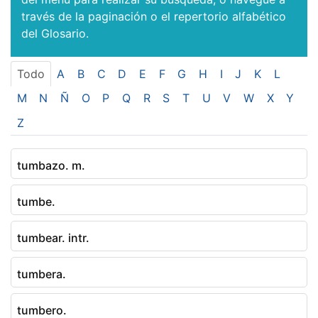
través de la paginación o el repertorio alfabético
del Glosario.
Todo
A
B
C
D
E
F
G
H
I
J
K
L
M
N
Ñ
O
P
Q
R
S
T
U
V
W
X
Y
Z
tumbazo. m.
tumbe.
tumbear. intr.
tumbera.
tumbero.