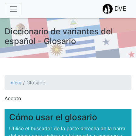
DVE
Diccionario de variantes del
español - Glosario
Inicio
/
Glosario
Acepto
¡Atención! Este sitio usa cookies.
Esto nos ayuda a recolectar estadísticas de las visitas.
Cómo usar el glosario
Utilice el buscador de la parte derecha de la barra
del menu para realizar su búsqueda, o navegue a