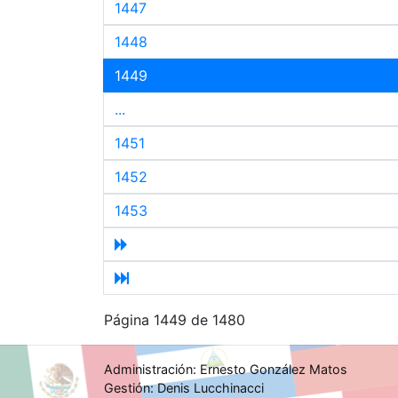
1447
1448
1449
...
1451
1452
1453
Página 1449 de 1480
Administración: Ernesto González Matos
Gestión: Denis Lucchinacci