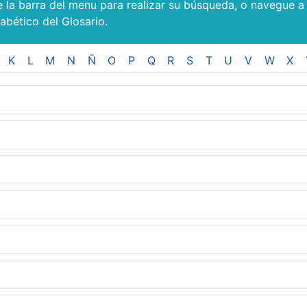
e la barra del menu para realizar su búsqueda, o navegue a
fabético del Glosario.
K
L
M
N
Ñ
O
P
Q
R
S
T
U
V
W
X