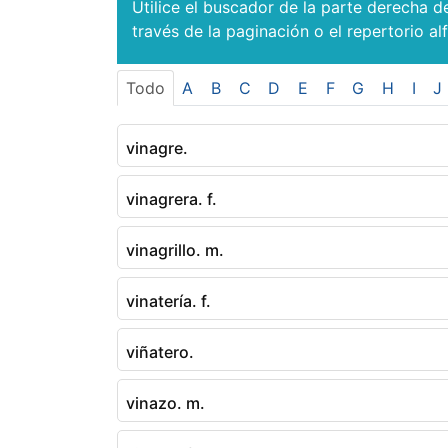
Utilice el buscador de la parte derecha d
través de la paginación o el repertorio al
Todo
A
B
C
D
E
F
G
H
I
J
vinagre.
vinagrera. f.
vinagrillo. m.
vinatería. f.
viñatero.
vinazo. m.