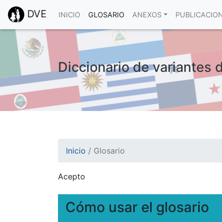
DVE
INICIO
GLOSARIO
ANEXOS
PUBLICACIO
Diccionario de variantes 
Inicio
/
Glosario
Acepto
¡Atención! Este sitio usa cookies.
Esto nos ayuda a recolectar estadísticas de 
Cómo usar el glosario