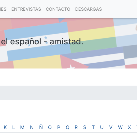
NES
ENTREVISTAS
CONTACTO
DESCARGAS
del español - amistad.
las visitas.
K
L
M
N
Ñ
O
P
Q
R
S
T
U
V
W
X