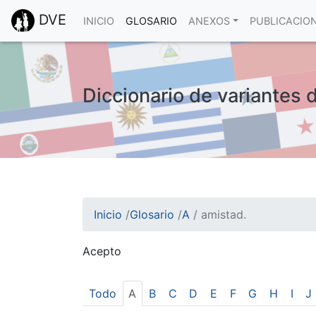
DVE
INICIO
GLOSARIO
ANEXOS
PUBLICACIO
Diccionario de variantes 
Inicio
/
Glosario
/
A
/
amistad.
Acepto
¡Atención! Este sitio usa cookies.
Esto nos ayuda a recolectar estadísticas de 
Todo
A
B
C
D
E
F
G
H
I
J