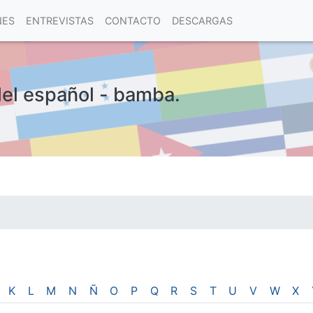
NES
ENTREVISTAS
CONTACTO
DESCARGAS
del español - bamba.
las visitas.
K
L
M
N
Ñ
O
P
Q
R
S
T
U
V
W
X