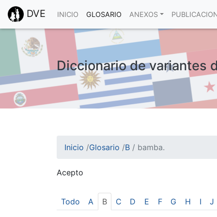
DVE
INICIO
GLOSARIO
ANEXOS
PUBLICACIO
Diccionario de variantes 
Inicio
/
Glosario
/
B
/
bamba.
Acepto
¡Atención! Este sitio usa cookies.
Esto nos ayuda a recolectar estadísticas de 
Todo
A
B
C
D
E
F
G
H
I
J