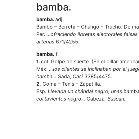
bamba.
bamba.
adj.
Bambo – Berreta – Chungo – Trucho. De mala
Per.
…ofreciendo libretas electorales falsas
arterias
671/4255.
bamba.
f.
1.
col. Golpe de suerte. (En el billar america
Méx.
…los clientes se inclinaban por el juego
bamba…
Sada,
Casi
3385/4475.
2.
Goma – Tenis – Zapatilla.
Esp.
Llevaba un chándal negro, unas bamba
cortavientos negro...
Cabeza
, Buscan.