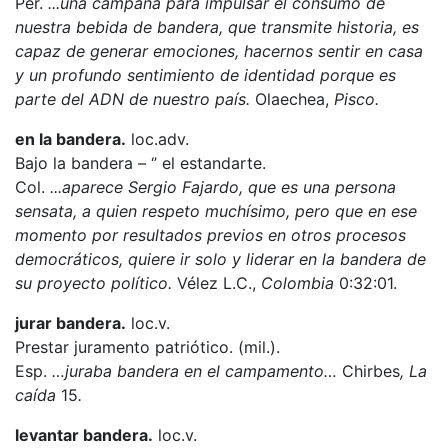
Per.
...una campaña para impulsar el consumo de
nuestra bebida de bandera, que transmite historia, es
capaz de generar emociones, hacernos sentir en casa
y un profundo sentimiento de identidad porque es
parte del ADN de nuestro país.
Olaechea,
Pisco.
en la bandera.
loc.adv.
Bajo la bandera – ‘’ el estandarte.
Col.
...aparece Sergio Fajardo, que es una persona
sensata, a quien respeto muchísimo, pero que en ese
momento por resultados previos en otros procesos
democráticos, quiere ir solo y liderar en la bandera de
su proyecto político.
Vélez L.C.,
Colombia
0:32:01.
jurar bandera.
loc.v.
Prestar juramento patriótico. (mil.).
Esp.
…juraba bandera en el campamento…
Chirbes
, La
caída
15
.
levantar bandera.
loc.v.