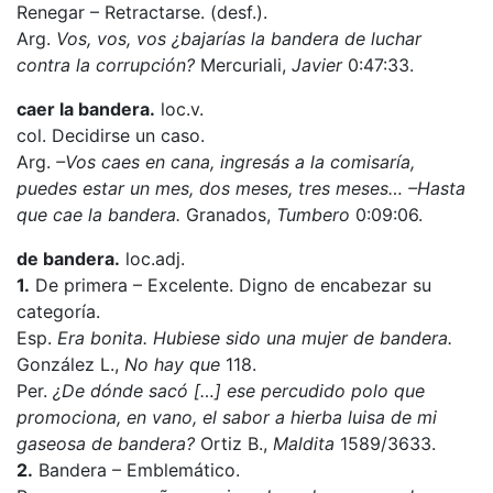
Renegar – Retractarse. (desf.).
Arg.
Vos, vos, vos ¿bajarías la bandera de luchar
contra la corrupción?
Mercuriali,
Javier
0:47:33.
caer la bandera.
loc.v.
col. Decidirse un caso.
Arg.
–Vos caes en cana, ingresás a la comisaría,
puedes estar un mes, dos meses, tres meses… –Hasta
que cae la bandera.
Granados,
Tumbero
0:09:06.
de bandera.
loc.adj.
1.
De primera – Excelente. Digno de encabezar su
categoría.
Esp.
Era bonita. Hubiese sido una mujer de bandera.
González L.,
No hay que
118.
Per.
¿De dónde sacó […] ese percudido polo que
promociona, en vano, el sabor a hierba luisa de mi
gaseosa de bandera?
Ortiz B.,
Maldita
1589/3633.
2.
Bandera – Emblemático.