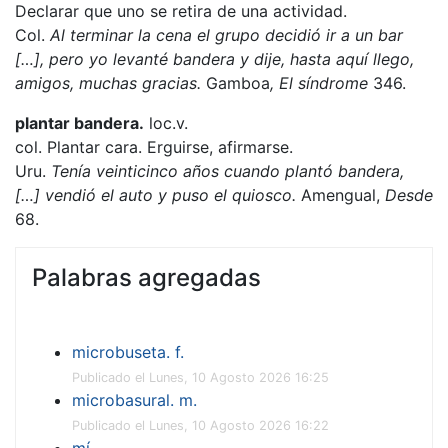
Declarar que uno se retira de una actividad.
Col.
Al terminar la cena el grupo decidió ir a un bar
[…], pero yo levanté bandera y dije, hasta aquí llego,
amigos, muchas gracias.
Gamboa
, El síndrome
346.
plantar bandera.
loc.v.
col. Plantar cara. Erguirse, afirmarse.
Uru.
Tenía veinticinco años cuando plantó bandera,
[…] vendió el auto y puso el quiosco.
Amengual,
Desde
68.
Palabras agregadas
microbuseta. f.
Publicado el Lunes, 10 Agosto 2026 16:25
microbasural. m.
Publicado el Lunes, 10 Agosto 2026 16:22
mí.