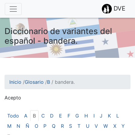
DVE
Diccionario de variantes del
español - bandera.
Inicio
/
Glosario
/
B
/
bandera.
Acepto
¡Atención! Este sitio usa cookies.
Esto nos ayuda a recolectar estadísticas de las visitas.
Todo
A
B
C
D
E
F
G
H
I
J
K
L
M
N
Ñ
O
P
Q
R
S
T
U
V
W
X
Y