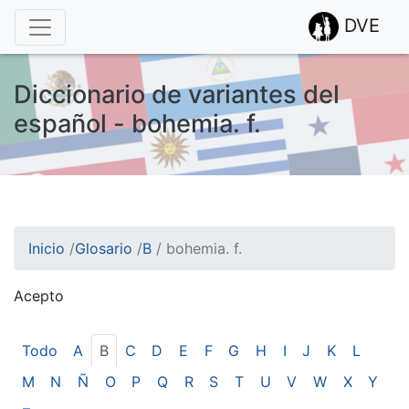
DVE
Diccionario de variantes del
español - bohemia. f.
Inicio
/
Glosario
/
B
/
bohemia. f.
Acepto
¡Atención! Este sitio usa cookies.
Esto nos ayuda a recolectar estadísticas de las visitas.
Todo
A
B
C
D
E
F
G
H
I
J
K
L
M
N
Ñ
O
P
Q
R
S
T
U
V
W
X
Y