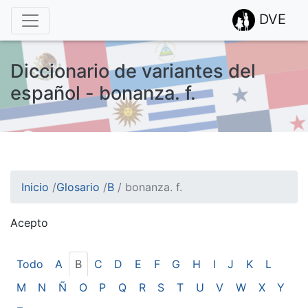
DVE
Diccionario de variantes del
español - bonanza. f.
Inicio
/
Glosario
/
B
/
bonanza. f.
Acepto
¡Atención! Este sitio usa cookies.
Esto nos ayuda a recolectar estadísticas de las visitas.
Todo
A
B
C
D
E
F
G
H
I
J
K
L
M
N
Ñ
O
P
Q
R
S
T
U
V
W
X
Y