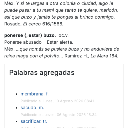
Méx.
Y si te largas a otra colonia o ciudad, algo le
puede pasar a tu mami que tanto te quiere, maricón,
así que buzo y jamás te pongas al brinco conmigo.
Rosado
, El cerco
616/1566.
ponerse (, estar) buzo.
loc.v.
Ponerse abusado – Estar alerta.
Méx.
…que nomás se pusiera buza y no anduviera de
reina maga con el polvito…
Ramírez H.,
La Mara
164.
Palabras agregadas
membrana. f.
Publicado el Lunes, 10 Agosto 2026 08:41
sacudo. m.
Publicado el Jueves, 06 Agosto 2026 15:34
sacrificar. tr.