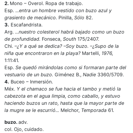
2.
Mono – Overol. Ropa de trabajo.
Esp.
...entra un hombre vestido con buzo azul y
grasiento de mecánico.
Pinilla,
Sólo
82.
3.
Escafandrista.
Arg.
...nuestro colesterol habrá bajado como un buzo
de profundidad.
Fonseca,
South
175/2407.
Chi.
–¿Y a qué se dedica? –Soy buzo. –¿Supo de la
niña que encontraron en la playa?
Martelli,
1976,
1:11:41.
Esp.
Se quedó mirándolas como si formaran parte del
vestuario de un buzo.
Giménez B.,
Nadie
3360/5709.
4.
Buceo – Inmersión.
Méx.
Y el chamaco se fue hacia el tambo y metió la
cabezota en el agua limpia, como caballo, y estuvo
haciendo buzos un rato, hasta que la mayor parte de
la mugre se le escurrió...
Melchor,
Temporada
61.
buzo.
adv.
col. Ojo, cuidado.