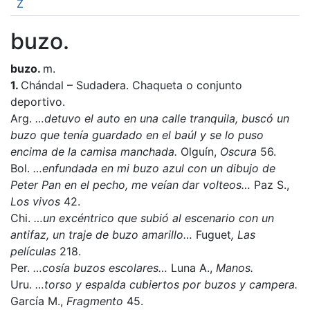
Z
buzo.
buzo.
m.
1.
Chándal – Sudadera. Chaqueta o conjunto
deportivo.
Arg.
…detuvo el auto en una calle tranquila, buscó un
buzo que tenía guardado en el baúl y se lo puso
encima de la camisa manchada.
Olguín,
Oscura
56.
Bol.
…enfundada en mi buzo azul con un dibujo de
Peter Pan en el pecho, me veían dar volteos…
Paz S.,
Los vivos
42.
Chi.
…un excéntrico que subió al escenario con un
antifaz, un traje de buzo amarillo…
Fuguet
, Las
películas
218.
Per.
…cosía buzos escolares…
Luna A.,
Manos.
Uru.
…torso y espalda cubiertos por buzos y campera.
García M.,
Fragmento
45.