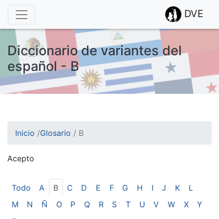
DVE
Diccionario de variantes del
español - B
Inicio
/
Glosario
/
B
Acepto
¡Atención! Este sitio usa cookies.
Esto nos ayuda a recolectar estadísticas de las visitas.
Todo
A
B
C
D
E
F
G
H
I
J
K
L
M
N
Ñ
O
P
Q
R
S
T
U
V
W
X
Y