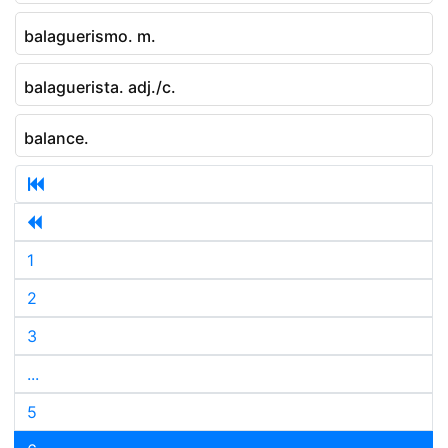
balaguerismo. m.
balaguerista. adj./c.
balance.
1
2
3
...
5