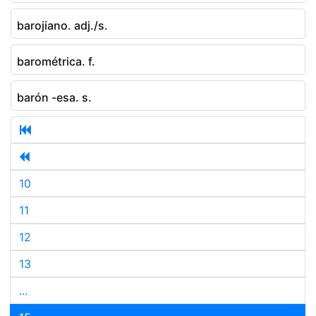
barojiano. adj./s.
barométrica. f.
barón -esa. s.
10
11
12
13
...