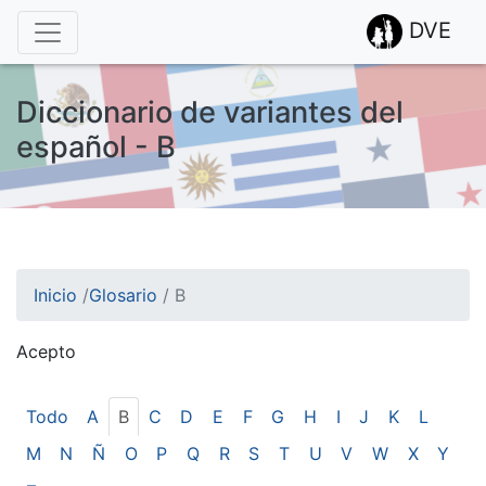
DVE
Diccionario de variantes del
español - B
Inicio
/
Glosario
/
B
Acepto
¡Atención! Este sitio usa cookies.
Esto nos ayuda a recolectar estadísticas de las visitas.
Todo
A
B
C
D
E
F
G
H
I
J
K
L
M
N
Ñ
O
P
Q
R
S
T
U
V
W
X
Y