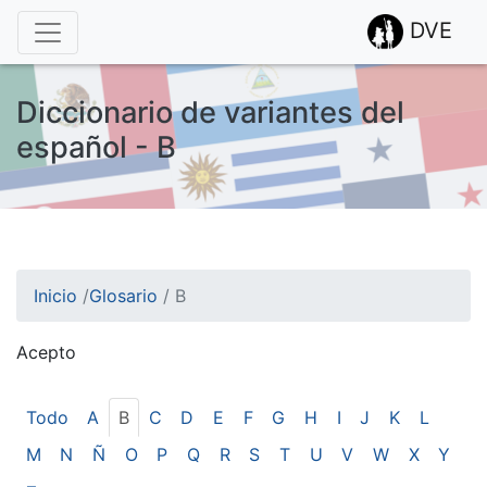
DVE
Diccionario de variantes del
español - B
Inicio
/
Glosario
/
B
Acepto
¡Atención! Este sitio usa cookies.
Esto nos ayuda a recolectar estadísticas de las visitas.
Todo
A
B
C
D
E
F
G
H
I
J
K
L
M
N
Ñ
O
P
Q
R
S
T
U
V
W
X
Y