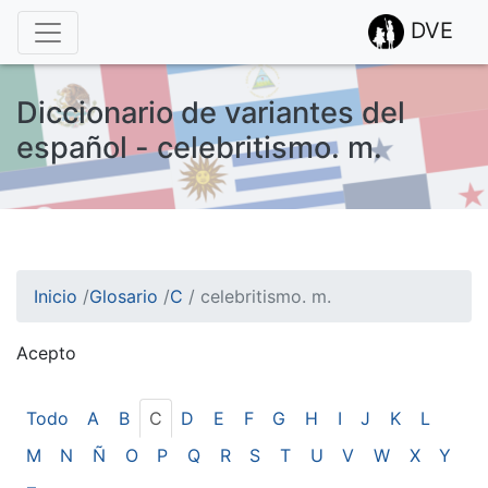
DVE
Diccionario de variantes del
español - celebritismo. m.
Inicio
/
Glosario
/
C
/
celebritismo. m.
Acepto
¡Atención! Este sitio usa cookies.
Esto nos ayuda a recolectar estadísticas de las visitas.
Todo
A
B
C
D
E
F
G
H
I
J
K
L
M
N
Ñ
O
P
Q
R
S
T
U
V
W
X
Y