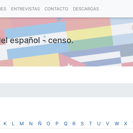
NES
ENTREVISTAS
CONTACTO
DESCARGAS
del español - censo.
las visitas.
K
L
M
N
Ñ
O
P
Q
R
S
T
U
V
W
X