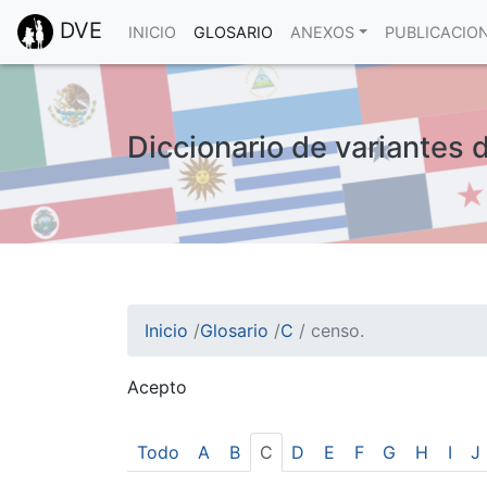
DVE
INICIO
GLOSARIO
ANEXOS
PUBLICACIO
Diccionario de variantes 
Inicio
/
Glosario
/
C
/
censo.
Acepto
¡Atención! Este sitio usa cookies.
Esto nos ayuda a recolectar estadísticas de 
Todo
A
B
C
D
E
F
G
H
I
J