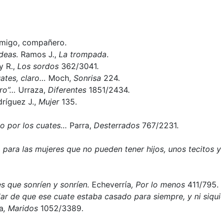
Amigo, compañero.
ideas.
Ramos J.,
La trompada
.
y R.,
Los sordos
362/3041.
ates, claro…
Moch,
Sonrisa
224.
bro”…
Urraza,
Diferentes
1851/2434.
ríguez J.,
Mujer
135.
do por los cuates…
Parra,
Desterrados
767/2231.
para las mujeres que no pueden tener hijos, unos tecitos y
s que sonríen y sonríen.
Echeverría
,
Por lo menos
411/795.
ar de que ese cuate estaba casado para siempre, y ni siqui
a
,
Maridos
1052/3389.