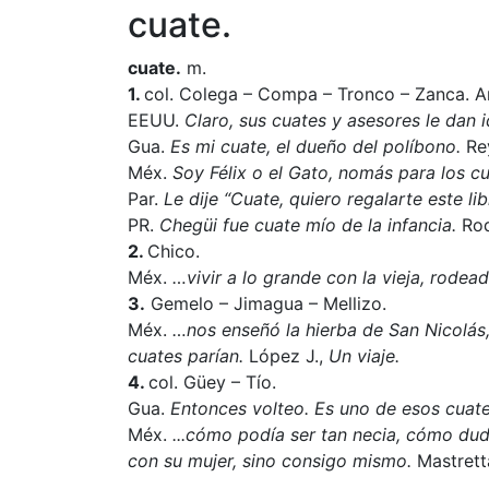
cuate.
cuate.
m.
1.
col. Colega – Compa – Tronco – Zanca. 
EEUU.
Claro, sus cuates y asesores le dan 
Gua.
Es mi cuate, el dueño del políbono.
Re
Méx.
Soy Félix o el Gato, nomás para los cu
Par.
Le dije “Cuate, quiero regalarte este li
PR.
Chegüi fue cuate mío de la infancia.
Rod
2.
Chico.
Méx.
…vivir a lo grande con la vieja, rodea
3.
Gemelo – Jimagua – Mellizo.
Méx.
…nos enseñó la hierba de San Nicolás, 
cuates parían.
López J.,
Un viaje.
4.
col. Güey – Tío.
Gua.
Entonces volteo. Es uno de esos cuate
Méx.
...cómo podía ser tan necia, cómo dud
con su mujer, sino consigo mismo.
Mastrett