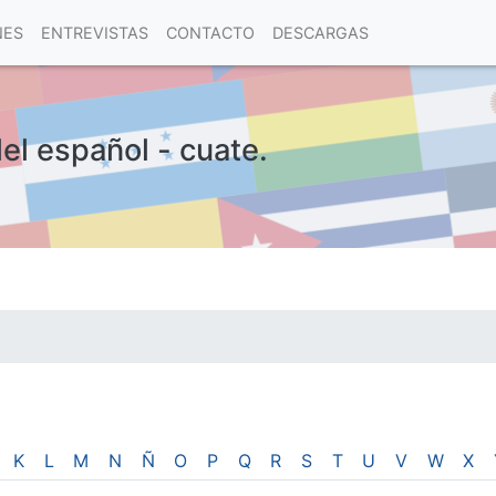
NES
ENTREVISTAS
CONTACTO
DESCARGAS
del español - cuate.
las visitas.
K
L
M
N
Ñ
O
P
Q
R
S
T
U
V
W
X