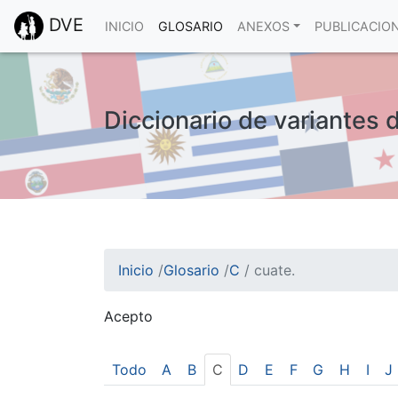
DVE
INICIO
GLOSARIO
ANEXOS
PUBLICACIO
Diccionario de variantes 
Inicio
/
Glosario
/
C
/
cuate.
Acepto
¡Atención! Este sitio usa cookies.
Esto nos ayuda a recolectar estadísticas de 
Todo
A
B
C
D
E
F
G
H
I
J