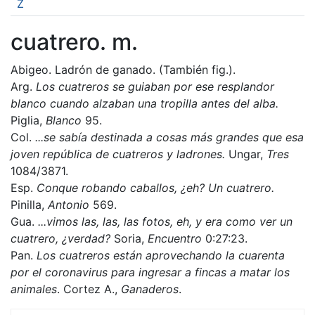
Z
cuatrero. m.
Abigeo. Ladrón de ganado. (También fig.).
Arg.
Los cuatreros se guiaban por ese resplandor
blanco cuando alzaban una tropilla antes del alba.
Piglia,
Blanco
95.
Col.
...se sabía destinada a cosas más grandes que esa
joven república de cuatreros y ladrones.
Ungar,
Tres
1084/3871.
Esp.
Conque robando caballos, ¿eh? Un cuatrero.
Pinilla,
Antonio
569.
Gua.
...vimos las, las, las fotos, eh, y era como ver un
cuatrero, ¿verdad?
Soria,
Encuentro
0:27:23.
Pan.
Los cuatreros están aprovechando la cuarenta
por el coronavirus para ingresar a fincas a matar los
animales
. Cortez A.,
Ganaderos
.