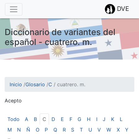
DVE
Diccionario de variantes del
español - cuatrero. m.
Inicio
/
Glosario
/
C
/
cuatrero. m.
Acepto
¡Atención! Este sitio usa cookies.
Esto nos ayuda a recolectar estadísticas de las visitas.
Todo
A
B
C
D
E
F
G
H
I
J
K
L
M
N
Ñ
O
P
Q
R
S
T
U
V
W
X
Y