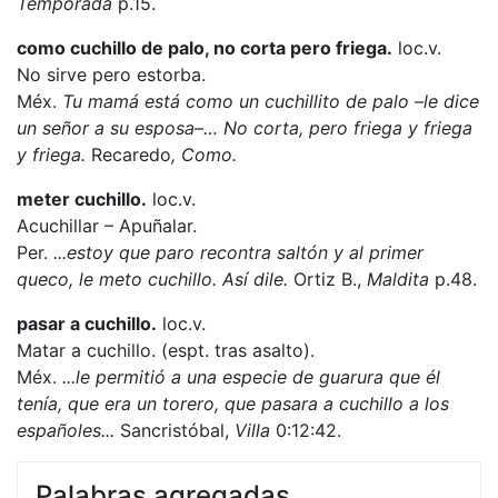
Temporada
p.15.
como cuchillo de palo, no corta pero friega.
loc.v.
No sirve pero estorba.
Méx.
Tu mamá está como un cuchillito de palo –le dice
un señor a su esposa–… No corta, pero friega y friega
y friega.
Recaredo
, Como.
meter cuchillo.
loc.v.
Acuchillar – Apuñalar.
Per.
...estoy que paro recontra saltón y al primer
queco, le meto cuchillo. Así dile.
Ortiz B.,
Maldita
p.48.
pasar a cuchillo.
loc.v.
Matar a cuchillo. (espt. tras asalto).
Méx.
...le permitió a una especie de guarura que él
tenía, que era un torero, que pasara a cuchillo a los
españoles...
Sancristóbal,
Villa
0:12:42.
Palabras agregadas