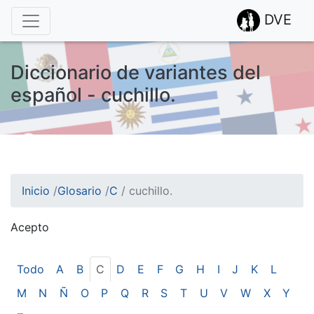
DVE
Diccionario de variantes del
español - cuchillo.
Inicio
/
Glosario
/
C
/
cuchillo.
Acepto
¡Atención! Este sitio usa cookies.
Esto nos ayuda a recolectar estadísticas de las visitas.
Todo
A
B
C
D
E
F
G
H
I
J
K
L
M
N
Ñ
O
P
Q
R
S
T
U
V
W
X
Y