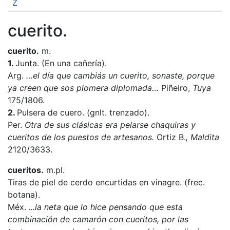
Z
cuerito.
cuerito.
m.
1.
Junta. (En una cañería).
Arg.
…el día que cambiás un cuerito, sonaste, porque
ya creen que sos plomera diplomada…
Piñeiro,
Tuya
175/1806.
2.
Pulsera de cuero. (gnlt. trenzado).
Per.
Otra de sus clásicas era pelarse chaquiras y
cueritos de los puestos de artesanos.
Ortiz B.
,
Maldita
2120/3633.
cueritos.
m.pl.
Tiras de piel de cerdo encurtidas en vinagre. (frec.
botana).
Méx.
...la neta que lo hice pensando que esta
combinación de camarón con cueritos, por las