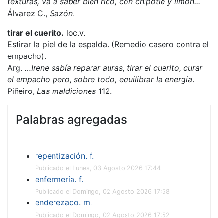
texturas, va a saber bien rico, con chipotle y limón...
Álvarez C.,
Sazón.
tirar el cuerito.
loc.v.
Estirar la piel de la espalda. (Remedio casero contra el
empacho).
Arg.
…Irene sabía reparar auras, tirar el cuerito, curar
el empacho pero, sobre todo, equilibrar la energía
.
Piñeiro,
Las maldiciones
112.
Palabras agregadas
repentización. f.
Publicado el Lunes, 03 Agosto 2026 17:44
enfermería. f.
Publicado el Domingo, 02 Agosto 2026 17:58
enderezado. m.
Publicado el Domingo, 02 Agosto 2026 17:52