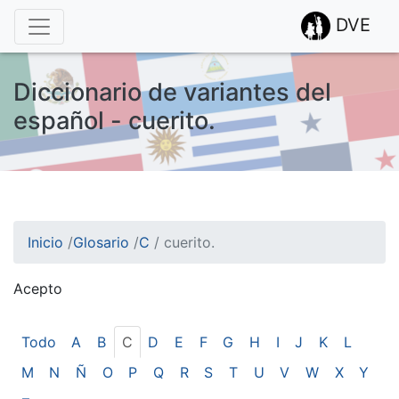
DVE
Diccionario de variantes del
español - cuerito.
Inicio
/
Glosario
/
C
/
cuerito.
Acepto
¡Atención! Este sitio usa cookies.
Esto nos ayuda a recolectar estadísticas de las visitas.
Todo
A
B
C
D
E
F
G
H
I
J
K
L
M
N
Ñ
O
P
Q
R
S
T
U
V
W
X
Y