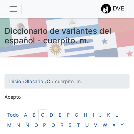
DVE
Diccionario de variantes del
español - cuerpito. m.
Inicio
/
Glosario
/
C
/
cuerpito. m.
Acepto
¡Atención! Este sitio usa cookies.
Esto nos ayuda a recolectar estadísticas de las visitas.
Todo
A
B
C
D
E
F
G
H
I
J
K
L
M
N
Ñ
O
P
Q
R
S
T
U
V
W
X
Y