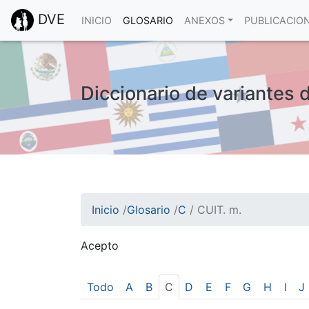
DVE
INICIO
GLOSARIO
ANEXOS
PUBLICACIO
Diccionario de variantes 
Inicio
/
Glosario
/
C
/
CUIT. m.
Acepto
¡Atención! Este sitio usa cookies.
Esto nos ayuda a recolectar estadísticas de 
Todo
A
B
C
D
E
F
G
H
I
J