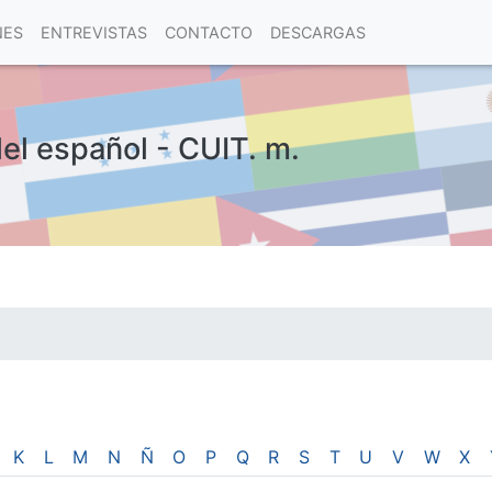
NES
ENTREVISTAS
CONTACTO
DESCARGAS
del español - CUIT. m.
las visitas.
K
L
M
N
Ñ
O
P
Q
R
S
T
U
V
W
X