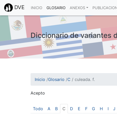
DVE
INICIO
GLOSARIO
ANEXOS
PUBLICACIO
Diccionario de variantes d
Inicio
/
Glosario
/
C
/
culeada. f.
Acepto
¡Atención! Este sitio usa cookies.
Esto nos ayuda a recolectar estadísticas de 
Todo
A
B
C
D
E
F
G
H
I
J