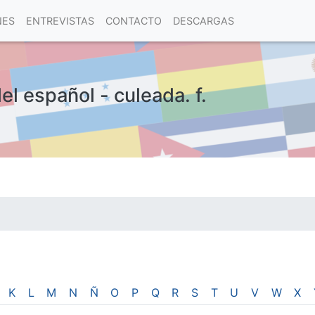
NES
ENTREVISTAS
CONTACTO
DESCARGAS
el español - culeada. f.
las visitas.
K
L
M
N
Ñ
O
P
Q
R
S
T
U
V
W
X