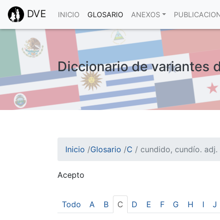
DVE
INICIO
GLOSARIO
ANEXOS
PUBLICACIO
Diccionario de variantes d
Inicio
/
Glosario
/
C
/
cundido, cundío. adj.
Acepto
¡Atención! Este sitio usa cookies.
Esto nos ayuda a recolectar estadísticas de 
Todo
A
B
C
D
E
F
G
H
I
J