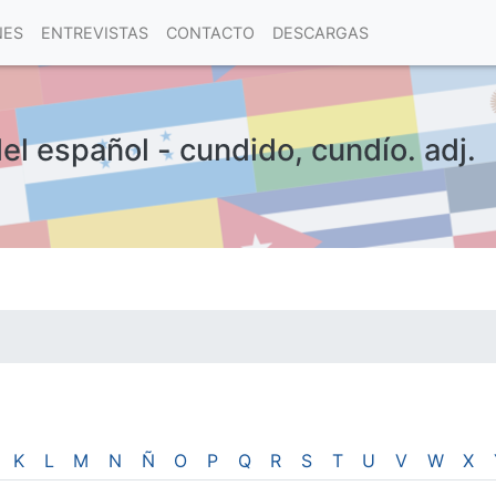
NES
ENTREVISTAS
CONTACTO
DESCARGAS
el español - cundido, cundío. adj.
las visitas.
K
L
M
N
Ñ
O
P
Q
R
S
T
U
V
W
X