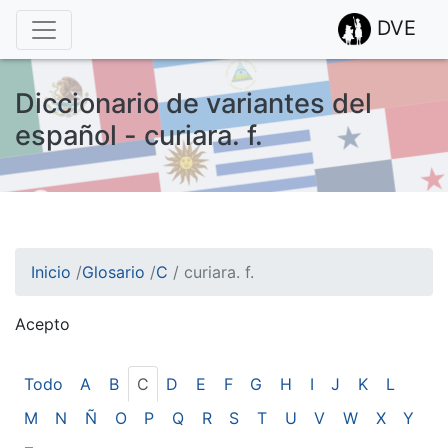
DVE
Diccionario de variantes del
español - curiara. f.
Inicio
/
Glosario
/
C
/
curiara. f.
Acepto
¡Atención! Este sitio usa cookies.
Esto nos ayuda a recolectar estadísticas de las visitas.
Todo
A
B
C
D
E
F
G
H
I
J
K
L
M
N
Ñ
O
P
Q
R
S
T
U
V
W
X
Y