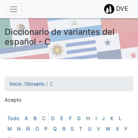
DVE
Diccionario de variantes del
español - C
Inicio
/
Glosario
/
C
Acepto
¡Atención! Este sitio usa cookies.
Esto nos ayuda a recolectar estadísticas de las visitas.
Todo
A
B
C
D
E
F
G
H
I
J
K
L
M
N
Ñ
O
P
Q
R
S
T
U
V
W
X
Y