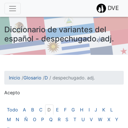
DVE
Diccionario de variantes del
español - despechugado. adj.
Inicio
/
Glosario
/
D
/
despechugado. adj.
Acepto
¡Atención! Este sitio usa cookies.
Esto nos ayuda a recolectar estadísticas de las visitas.
Todo
A
B
C
D
E
F
G
H
I
J
K
L
M
N
Ñ
O
P
Q
R
S
T
U
V
W
X
Y