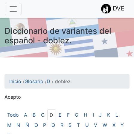
DVE
Diccionario de variantes del
español - doblez.
Inicio
/
Glosario
/
D
/
doblez.
Acepto
¡Atención! Este sitio usa cookies.
Esto nos ayuda a recolectar estadísticas de las visitas.
Todo
A
B
C
D
E
F
G
H
I
J
K
L
M
N
Ñ
O
P
Q
R
S
T
U
V
W
X
Y