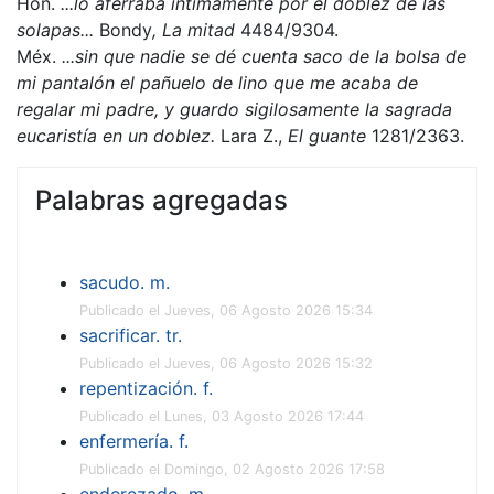
Hon.
...lo aferraba íntimamente por el doblez de las
solapas...
Bondy
, La mitad
4484/9304.
Méx.
...sin que nadie se dé cuenta saco de la bolsa de
mi pantalón el pañuelo de lino que me acaba de
regalar mi padre, y guardo sigilosamente la sagrada
eucaristía en un doblez.
Lara Z.,
El guante
1281/2363.
Palabras agregadas
sacudo. m.
Publicado el Jueves, 06 Agosto 2026 15:34
sacrificar. tr.
Publicado el Jueves, 06 Agosto 2026 15:32
repentización. f.
Publicado el Lunes, 03 Agosto 2026 17:44
enfermería. f.
Publicado el Domingo, 02 Agosto 2026 17:58
enderezado. m.