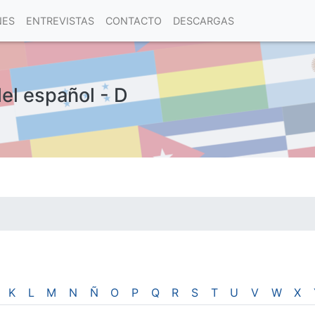
NES
ENTREVISTAS
CONTACTO
DESCARGAS
del español - D
las visitas.
K
L
M
N
Ñ
O
P
Q
R
S
T
U
V
W
X