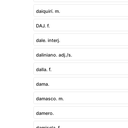
daiquirí. m.
DAJ. f.
dale. interj.
daliniano. adj./s.
dalla. f.
dama.
damasco. m.
damero.
damisela. f.