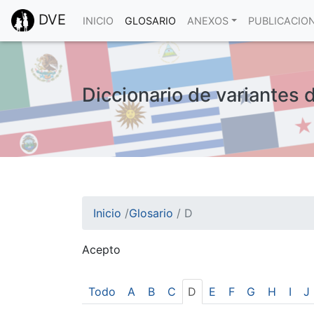
DVE
INICIO
GLOSARIO
ANEXOS
PUBLICACIO
Diccionario de variantes 
Inicio
/
Glosario
/
D
Acepto
¡Atención! Este sitio usa cookies.
Esto nos ayuda a recolectar estadísticas de 
Todo
A
B
C
D
E
F
G
H
I
J