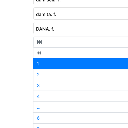
damita. f.
DANA. f.
1
2
3
4
...
6