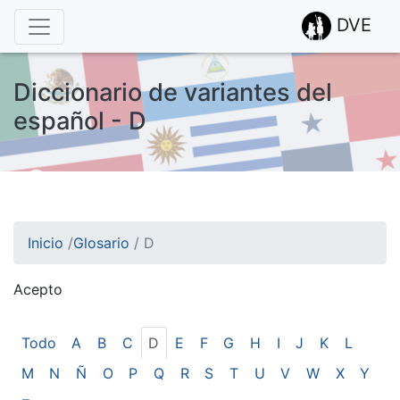
DVE
Diccionario de variantes del
español - D
Inicio
/
Glosario
/
D
Acepto
¡Atención! Este sitio usa cookies.
Esto nos ayuda a recolectar estadísticas de las visitas.
Todo
A
B
C
D
E
F
G
H
I
J
K
L
M
N
Ñ
O
P
Q
R
S
T
U
V
W
X
Y