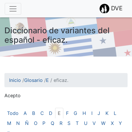
DVE
Diccionario de variantes del
español - eficaz.
Inicio
/
Glosario
/
E
/
eficaz.
Acepto
¡Atención! Este sitio usa cookies.
Esto nos ayuda a recolectar estadísticas de las visitas.
Todo
A
B
C
D
E
F
G
H
I
J
K
L
M
N
Ñ
O
P
Q
R
S
T
U
V
W
X
Y