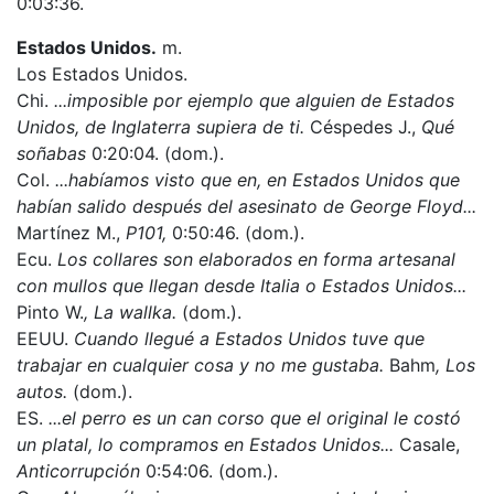
0:03:36.
Estados Unidos.
m.
Los Estados Unidos.
Chi.
...imposible por ejemplo que alguien de Estados
Unidos, de Inglaterra supiera de ti.
Céspedes J.,
Qué
soñabas
0:20:04. (dom.).
Col.
...habíamos visto que en, en Estados Unidos que
habían salido después del asesinato de George Floyd...
Martínez M.,
P101,
0:50:46. (dom.).
Ecu.
Los collares son elaborados en forma artesanal
con mullos que llegan desde Italia o Estados Unidos...
Pinto W.
, La wallka.
(dom.).
EEUU.
Cuando llegué a Estados Unidos tuve que
trabajar en cualquier cosa y no me gustaba.
Bahm
, Los
autos.
(dom.).
ES.
...el perro es un can corso que el original le costó
un platal, lo compramos en Estados Unidos...
Casale,
Anticorrupción
0:54:06. (dom.).