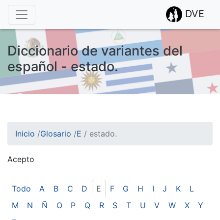
DVE
Diccionario de variantes del
español - estado.
Inicio
/
Glosario
/
E
/
estado.
Acepto
¡Atención! Este sitio usa cookies.
Esto nos ayuda a recolectar estadísticas de las visitas.
Todo
A
B
C
D
E
F
G
H
I
J
K
L
M
N
Ñ
O
P
Q
R
S
T
U
V
W
X
Y