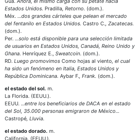
Gua.
Ahora, él mismo carga con su petate hacia
Estados Unidos.
Pradilla
, Retorno.
(dom.).
Méx.
...dos grandes cárteles que pelean el mercado
del fentanilo en Estados Unidos.
Castro C.
, Zacatecas.
(dom.).
Per.
...solo está disponible para una selección limitada
de usuarios en Estados Unidos, Canadá, Reino Unido y
Ghana.
Henríquez E.,
Sweatcoin
. (dom.).
RD.
Luego promovimos
Como hojas al viento
, el cual
ha sido un fenómeno en Italia, Estados Unidos y
República Dominicana.
Aybar F.
, Frank.
(dom.).
el estado del sol.
m.
La Florida. (EEUU.).
EEUU. ...
entre los beneficiarios de DACA en el estado
del Sol, 35.000 personas emigraron de México...
Castropé
,
Lluvia.
el estado dorado.
m.
California. (EEUU.).