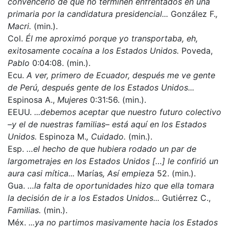
convencerlo de que no terminen enfrentados en una
primaria por la candidatura presidencial...
González F.
,
Macri.
(min.).
Col.
Él me aproximó porque yo transportaba, eh,
exitosamente cocaína a los Estados Unidos.
Poveda,
Pablo
0:04:08. (min.).
Ecu.
A ver, primero de Ecuador, después me ve gente
de Perú, después gente de los Estados Unidos...
Espinosa A.,
Mujeres
0:31:56. (min.).
EEUU.
...debemos aceptar que nuestro futuro colectivo
–y el de nuestras familias– está aquí en los Estados
Unidos.
Espinoza M.
, Cuidado.
(min.).
Esp.
…el hecho de que hubiera rodado un par de
largometrajes en los Estados Unidos […] le confirió un
aura casi mítica...
Marías
, Así empieza
52. (min.).
Gua.
…
la falta de oportunidades hizo que ella tomara
la decisión de ir a los Estados Unidos
...
Gutiérrez C.,
Familias.
(min.).
Méx.
...ya no partimos masivamente hacia los Estados