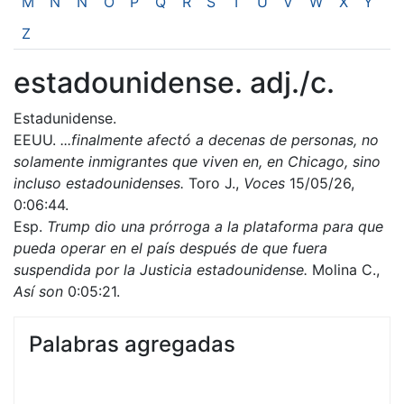
M
N
Ñ
O
P
Q
R
S
T
U
V
W
X
Y
Z
estadounidense. adj./c.
Estadunidense.
EEUU.
...finalmente afectó a decenas de personas, no
solamente inmigrantes que viven en, en Chicago, sino
incluso estadounidenses.
Toro J.,
Voces
15/05/26,
0:06:44.
Esp.
Trump dio una prórroga a la plataforma para que
pueda operar en el país después de que fuera
suspendida por la Justicia estadounidense.
Molina C.,
Así son
0:05:21.
Palabras agregadas