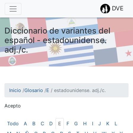
DVE
Diccionario de variantes del
español - estadounidense.
adj./c.
Inicio
/
Glosario
/
E
/
estadounidense. adj./c.
Acepto
¡Atención! Este sitio usa cookies.
Esto nos ayuda a recolectar estadísticas de las visitas.
Todo
A
B
C
D
E
F
G
H
I
J
K
L