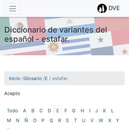
DVE
Diccionario de variantes del
español - estafar.
Inicio
/
Glosario
/
E
/
estafar.
Acepto
¡Atención! Este sitio usa cookies.
Esto nos ayuda a recolectar estadísticas de las visitas.
Todo
A
B
C
D
E
F
G
H
I
J
K
L
M
N
Ñ
O
P
Q
R
S
T
U
V
W
X
Y