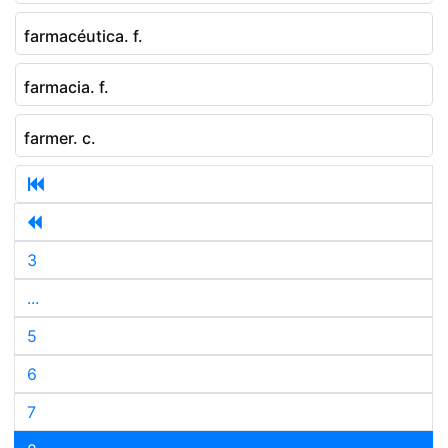
farmacéutica. f.
farmacia. f.
farmer. c.
3
...
5
6
7