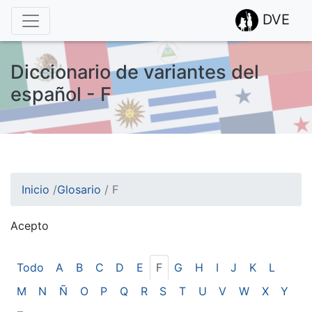
DVE
Diccionario de variantes del
español - F
Inicio
/
Glosario
/
F
Acepto
¡Atención! Este sitio usa cookies.
Esto nos ayuda a recolectar estadísticas de las visitas.
Todo
A
B
C
D
E
F
G
H
I
J
K
L
M
N
Ñ
O
P
Q
R
S
T
U
V
W
X
Y