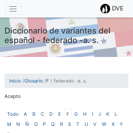
DVE
Diccionario de variantes del
español - federado -a. s.
Inicio
/
Glosario
/
F
/
federado -a. s.
Acepto
¡Atención! Este sitio usa cookies.
Esto nos ayuda a recolectar estadísticas de las visitas.
Todo
A
B
C
D
E
F
G
H
I
J
K
L
M
N
Ñ
O
P
Q
R
S
T
U
V
W
X
Y