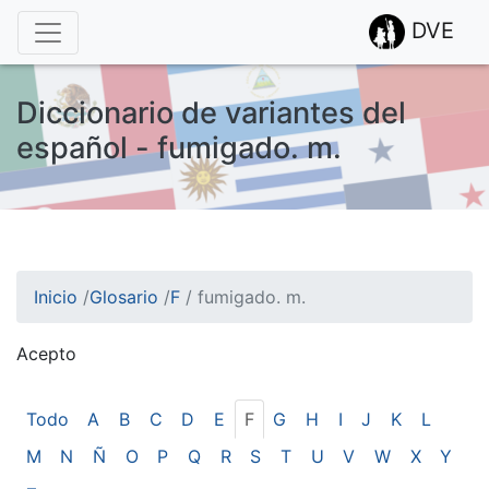
DVE
Diccionario de variantes del
español - fumigado. m.
Inicio
/
Glosario
/
F
/
fumigado. m.
Acepto
¡Atención! Este sitio usa cookies.
Esto nos ayuda a recolectar estadísticas de las visitas.
Todo
A
B
C
D
E
F
G
H
I
J
K
L
M
N
Ñ
O
P
Q
R
S
T
U
V
W
X
Y