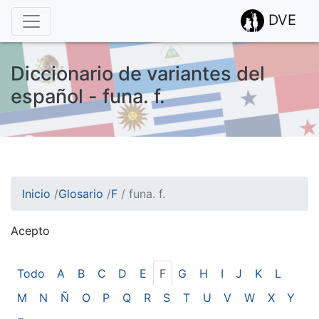
DVE
Diccionario de variantes del
español - funa. f.
Inicio
/
Glosario
/
F
/
funa. f.
Acepto
¡Atención! Este sitio usa cookies.
Esto nos ayuda a recolectar estadísticas de las visitas.
Todo
A
B
C
D
E
F
G
H
I
J
K
L
M
N
Ñ
O
P
Q
R
S
T
U
V
W
X
Y