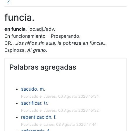
Z
funcia.
en funcia.
loc.adj./adv.
En funcionamiento – Prosperando.
CR.
…los niños sin aula, la pobreza en funcia…
Espinoza,
Al grano
.
Palabras agregadas
sacudo. m.
Publicado el Jueves, 06 Agosto 2026 15:34
sacrificar. tr.
Publicado el Jueves, 06 Agosto 2026 15:32
repentización. f.
Publicado el Lunes, 03 Agosto 2026 17:44
enfermería. f.