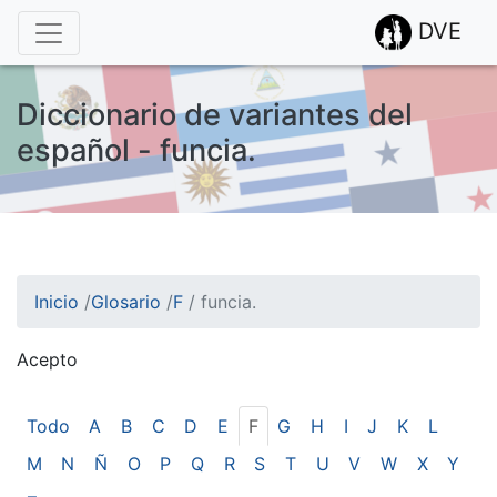
DVE
Diccionario de variantes del
español - funcia.
Inicio
/
Glosario
/
F
/
funcia.
Acepto
¡Atención! Este sitio usa cookies.
Esto nos ayuda a recolectar estadísticas de las visitas.
Todo
A
B
C
D
E
F
G
H
I
J
K
L
M
N
Ñ
O
P
Q
R
S
T
U
V
W
X
Y