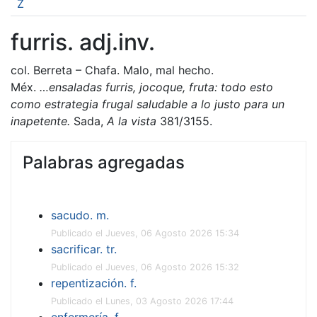
Z
furris. adj.inv.
col. Berreta – Chafa. Malo, mal hecho.
Méx.
…ensaladas furris, jocoque, fruta: todo esto
como estrategia frugal saludable a lo justo para un
inapetente.
Sada,
A la vista
381/3155.
Palabras agregadas
sacudo. m.
Publicado el Jueves, 06 Agosto 2026 15:34
sacrificar. tr.
Publicado el Jueves, 06 Agosto 2026 15:32
repentización. f.
Publicado el Lunes, 03 Agosto 2026 17:44
enfermería. f.