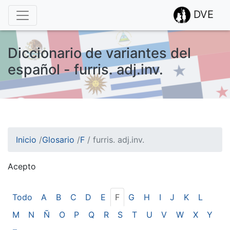
DVE
Diccionario de variantes del
español - furris. adj.inv.
Inicio
/
Glosario
/
F
/
furris. adj.inv.
Acepto
¡Atención! Este sitio usa cookies.
Esto nos ayuda a recolectar estadísticas de las visitas.
Todo
A
B
C
D
E
F
G
H
I
J
K
L
M
N
Ñ
O
P
Q
R
S
T
U
V
W
X
Y